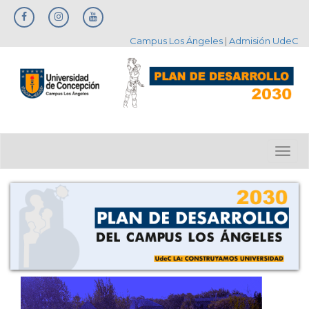
Skip
to
main
Campus Los Ángeles
|
Admisión UdeC
content
Togg
navig